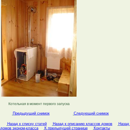
Котельная в момент первого запуска
Предыдущий снимок
Следующий снимок
Назад к списку статей
Назад к описанию классов домов
Назад
домов эконом-класса
К предыдущей странице
Контакты