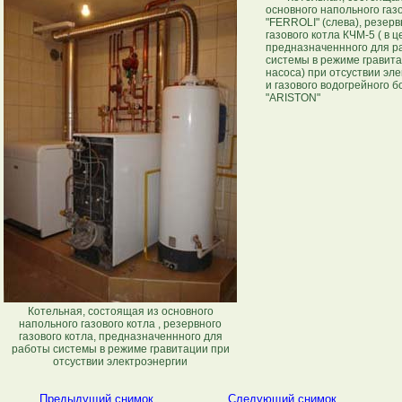
основного напольного газ
"FERROLI" (слева), резерв
газового котла КЧМ-5 ( в ц
предназначеннного для р
системы в режиме гравита
насоса) при отсуствии эле
и газового водогрейного 
"ARISTON"
Котельная, состоящая из основного
напольного газового котла , резервного
газового котла, предназначеннного для
работы системы в режиме гравитации при
отсуствии электроэнергии
Предыдущий снимок
Cледующий снимок