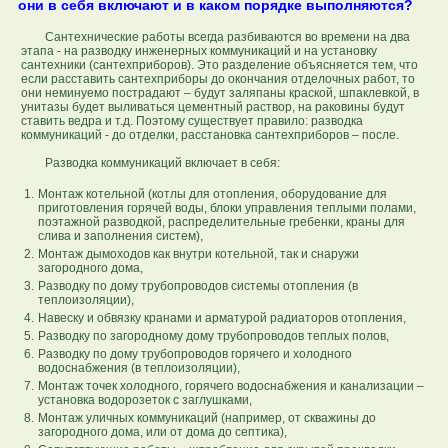
они в себя включают и в каком порядке выполняются?
Сантехнические работы всегда разбиваются во времени на два
этапа - на разводку инженерных коммуникаций и на установку
сантехники (сантехприборов). Это разделение объясняется тем, что
если расставить сантехприборы до окончания отделочных работ, то
они неминуемо пострадают – будут заляпаны краской, шпаклевкой, в
унитазы будет выливаться цементный раствор, на раковины будут
ставить ведра и т.д. Поэтому существует правило: разводка
коммуникаций - до отделки, расстановка сантехприборов – после.
Разводка коммуникаций включает в себя:
1.
Монтаж котельной (котлы для отопления, оборудование для
приготовления горячей воды, блоки управления теплыми полами,
поэтажной разводкой, распределительные гребенки, краны для
слива и заполнения систем),
2.
Монтаж дымоходов как внутри котельной, так и снаружи
загородного дома,
3.
Разводку по дому трубопроводов системы отопления (в
теплоизоляции),
4.
Навеску и обвязку кранами и арматурой радиаторов отопления,
5.
Разводку по загородному дому трубопроводов теплых полов,
6.
Разводку по дому трубопроводов горячего и холодного
водоснабжения (в теплоизоляции),
7.
Монтаж точек холодного, горячего водоснабжения и канализации –
установка водорозеток с заглушками,
8.
Монтаж уличных коммуникаций (например, от скважины до
загородного дома, или от дома до септика),