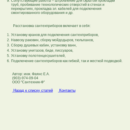
9.
Сопутствующие работы – штробление для скрытой прокладки
труб, пробивание технологических отверстий в стенах и
перекрытиях, прокладка эл. кабелей для подключения
смонтированного оборудования и др.
Расстановка сантехприборов включает в себя:
1.
Установку кранов для подключения сантехприборов,
2.
Навеску раковин, сборку мойдодыров, тюльпанов,
3.
Сборку душевых кабин, установку ванн,
4.
Установку унитазов, биде, писсуаров,
5.
Установку полотенцесушителей,
6.
Подключение сантехприборов как гибкой, так и жесткой подводкой.
Автор: инж. Фаянс Е.А.
(903)-974-09-04
ООО "Сантехник-Ф"
Назад к списку статей
Контакты