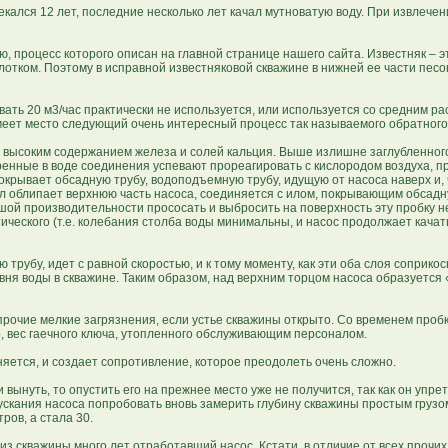
лекался 12 лет, последние несколько лет качал мутноватую воду. При извлечен
 процесс которого описан на главной странице нашего сайта. Известняк – 
олотком. Поэтому в исправной известняковой скважине в нижней ее части песо
ть 20 м3/час практически не используется, или используется со средним р
 имеет место следующий очень интересный процесс так называемого обратного
 высоким содержанием железа и солей кальция. Выше излишне заглубленного
ренные в воде соединения успевают прореагировать с кислородом воздуха, 
покрывает обсадную трубу, водоподъемную трубу, идущую от насоса наверх и,
 облипает верхнюю часть насоса, соединяется с илом, покрывающим обсадную
й производительности прососать и выбросить на поверхность эту пробку не 
тического (т.е. колебания столба воды минимальны, и насос продолжает качат
у, идет с равной скоростью, и к тому моменту, как эти оба слоя соприкосн
овня воды в скважине. Таким образом, над верхним торцом насоса образуется 
рочие мелкие загрязнения, если устье скважины открыто. Со временем пробк
р, вес гаечного ключа, утопленного обслуживающим персоналом.
ется, и создает сопротивление, которое преодолеть очень сложно.
 вынуть, то опустить его на прежнее место уже не получится, так как он упре
пускания насоса попробовать вновь замерить глубину скважины простым грузом
ров, а стала 30.
скважины много лет отработавший насос. Кстати, в отличие от всех прочих