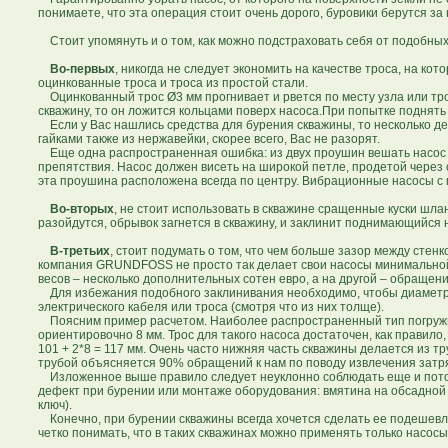
понимаете, что эта операция стоит очень дорого, буровики берутся з
Стоит упомянуть и о том, как можно подстраховать себя от подобных
Во-первых
, никогда не следует экономить на качестве троса, на ко
оцинкованные троса и троса из простой стали.
Оцинкованный трос Ø3 мм прогнивает и рвется по месту узла или тросо
скважину, то он ложится кольцами поверх насоса.При попытке поднять 
Если у Вас нашлись средства для бурения скважины, то несколько де
гайками также из нержавейки, скорее всего, Вас не разорят.
Еще одна распространенная ошибка: из двух проушин вешать насос т
препятствия. Насос должен висеть на широкой петле, продетой чере
эта проушина расположена всегда по центру. Вибрационные насосы с 
Во-вторых
, не стоит использовать в скважине сращенные куски шла
разойдутся, обрывок загнется в скважину, и заклинит поднимающийся 
В-третьих
, стоит подумать о том, что чем больше зазор между стен
компания GRUNDFOSS не просто так делает свои насосы минимальной 
весов – несколько дополнительных сотен евро, а на другой – обращени
Для избежания подобного заклинивания необходимо, чтобы диаметр 
электрического кабеля или троса (смотря что из них толще).
Поясним пример расчетом. Наиболее распространенный тип погружного
ориентировочно 8 мм. Трос для такого насоса достаточен, как правило
101 + 2*8 = 117 мм. Очень часто нижняя часть скважины делается из 
трубой объясняется 90% обращений к нам по поводу извлечения затр
Изложенное выше правило следует неуклонно соблюдать еще и потому
дефект при бурении или монтаже оборудования: вмятина на обсадной 
ключ).
Конечно, при бурении скважины всегда хочется сделать ее подешевл
четко понимать, что в таких скважинах можно применять только насосы 