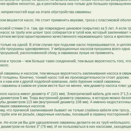
а нее крайне неохотно, да и рентабельна она только для больших промышленн
 неприятностей еще на этапе обустройства скважины:
тором вешается насос. Не стоит применять веревки, троса с пластиковой обол
вой стяжки (т.е. там, где повреждено цинковое покрытие) за 5 лет. А если т
насос за трубу или шланг трос собирается в тугой ком, который заклинивает н
сятков метров гарантированно качественного нержавеющего троса и креплени
олько на одной. В этом случае при подъеме насос перекашивается, и цепля
з обе проушины одновременно. У вибрационных насосов проушина всего одна.
проушиной, расположенной сбоку, в скважинах лучше не применять.
нгов и тросов – чем больше таких соединений, тем выше вероятность того, чт
насос.
кой скважины и насосом, тем меньше вероятность заклинивания насоса в скв
толщины. Конечно, тонкий насос той же производительности стоит дороже. 
е к нам или к другой подобной компании, либо бурение новой скважины.
скважины в самом ее узком месте был не менее, чем диаметр насоса плюс 
 насоса имеет диаметр 4'' (101 мм). Электрический кабель для него 3*1,5 
, диаметром 5 мм. Тогда внутренний диаметр скважины, в которую можно безоп
трубы диаметром 115 мм (внутренний диаметр 108 мм). А именно недостаточн
явших скважинных насосов.
, что причиной заклинивания бывают не только слабина кабеля или троса, 
трубе или ее резьбе, сварочные наплывы, попавший в скажину посторонний 
е. Но если уж Вы для удешевления скважины делаете ее из труб небольшого
диаметром не более 3'' (76 мм). И не пользоваться в них насосами, заходящим