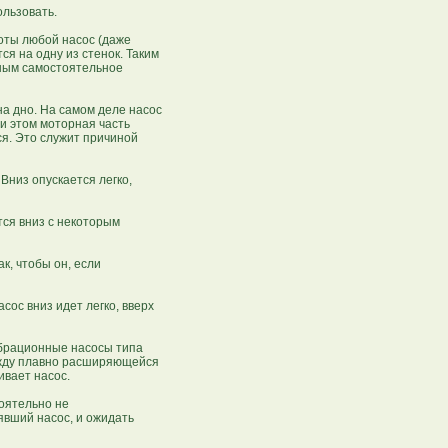
ользовать.
оты любой насос (даже
ся на одну из стенок. Таким
жным самостоятельное
на дно. На самом деле насос
ри этом моторная часть
ся. Это служит причиной
 Вниз опускается легко,
тся вниз с некоторым
к, чтобы он, если
сос вниз идет легко, вверх
ибрационные насосы типа
ежду плавно расширяющейся
ивает насос.
тоятельно не
явший насос, и ожидать