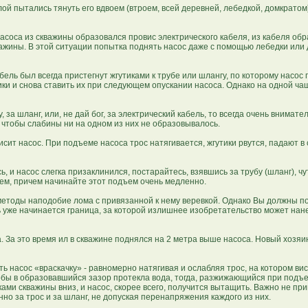
й пытались тянуть его вдвоем (втроем, всей деревней, лебедкой, домкратом)
насоса из скважины образовался провис электрического кабеля, из кабеля обр
важины. В этой ситуации попытка поднять насос даже с помощью лебедки или
ль был всегда пристегнут жгутиками к трубе или шлангу, по которому насос
ики и снова ставить их при следующем опускании насоса. Однако на одной чаш
за шланг, или, не дай бог, за электрический кабель, то всегда очень внимате
и чтобы слабины ни на одном из них не образовывалось.
сит насос. При подъеме насоса трос натягивается, жгутики рвутся, падают в 
и насос слегка призаклинился, постарайтесь, взявшись за трубу (шланг), чу
ъем, причем начинайте этот подъем очень медленно.
методы наподобие лома с привязанной к нему веревкой. Однако Вы должны по
сь уже начинается граница, за которой излишнее изобретательство может нан
да. За это время ил в скважине поднялся на 2 метра выше насоса. Новый хозя
насос «враскачку» - равномерно натягивая и ослабляя трос, на котором вис
чтобы в образовавшийся зазор протекла вода, тогда, разжижающийся при подъ
ами скважины вниз, и насос, скорее всего, получится вытащить. Важно не пр
но за трос и за шланг, не допуская перенапряжения каждого из них.