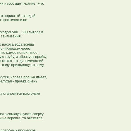
ии насос идет крайне туго,
это пористый твердый
к практически не
асходом 500…600 литров в
 заиливания.
 насоса вода всегда
проникающим через
 что самое неприятное,
 трубу, и образует пробку,
может, т.к. динамический
ь воду, приходящую к нему
утся, иловая пробка имеет,
«глухая» пробка очень
а становится настолько
тся в сомкнувшуюся сверху
 на веревке, то окажется,
 подобных процессов,