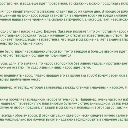
остаточен, и вода еще идет прозрачная, то скважину можно продолжать исп
я производительности скважины ставит насос на самое дно. В процессе раб
щенный на дно насос всегда становится в скважине косо - он всегда склоняет
еменное нарастание уровня ила сильно затрудняют, а часто делают невозмо
одно ставит насос на дно. Вернее, Заказчик полагает, что он поставил насос 
ется стальная обсадная труда и начинается открытый известняковый ствол. П
оривает приход воды из известняка, что вода в скважине начает заканчивать
ельство было бы не нужно.
 не было, вдруг неожиданно уперся во что-то твердое и больше вверх не идет.
во что-то твердое и больше не поднимается.
бы. Если это вмятина, то насос стопорится без явного удара, и проталкивае
чные остатки, то удар явный, и вниз насос идет легко.
однимать насос, плавно вращая его за шланг (за трубу) вокруг своей оси та
оскочил проблемное место.
пример, отвертку, которая заклинилась между стенкой скважины и насосом. На
важины проявляет излишнюю изобретательность. Например, очень часто на в
а надевают перевернутую пластиковую бутылку с отрезанным дном. Зазор м
ктически любой предмет, упавший в скважину и попавший в этот зазор, заклин
сегда к обрыву троса. В этой ситуации категорически следует ничего самос
, на максимально возможной высоте надежно зафиксировать в скважине застр