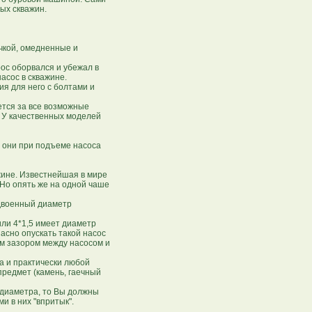
ых скважин.
очкой, омедненные и
рос оборвался и убежал в
асос в скважине.
я для него с болтами и
ется за все возможные
 У качественных моделей
о они при подъеме насоса
ажине. Известнейшая в мире
Но опять же на одной чаше
удвоенный диаметр
или 4*1,5 имеет диаметр
асно опускать такой насос
ым зазором между насосом и
а и практически любой
предмет (камень, гаечный
 диаметра, то Вы должны
и в них "впритык".