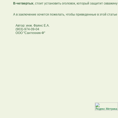
В-четвертых
, стоит установить оголовок, который защитит скважину
А в заключение хочется пожелать, чтобы приведенные в этой статье
Автор: инж. Фаянс Е.А.
(903)-974-09-04
ООО "Сантехник-Ф"