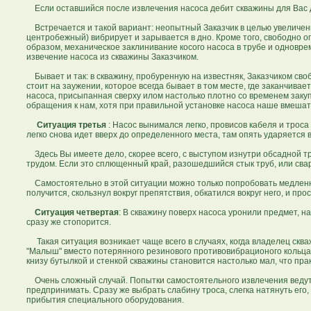
Если оставшийся после извлечения насоса дебит скважины для Вас д
Встречается и такой вариант: неопытный Заказчик в целью увеличени
центробежный) вибрирует и зарывается в дно. Кроме того, свободно опу
образом, механическое заклинивание косого насоса в трубе и одновр
извечение насоса из скважины Заказчиком.
Бывает и так: в скважину, пробуренную на известняк, Заказчиком своб
стоит на заужении, которое всегда бывает в том месте, где заканчива
насоса, присыпанная сверху илом настолько плотно со временем закуп
обращения к нам, хотя при правильной установке насоса наше вмешат
Ситуация третья
: Насос вынимался легко, провисов кабеля и троса
легко снова идет вверх до определенного места, там опять ударяется 
Здесь Вы имеете дело, скорее всего, с выступом изнутри обсадной тру
трудом. Если это сплющенный край, разошедшийся стык труб, или сваро
Самостоятельно в этой ситуации можно только попробовать медленно п
получится, скользнул вокруг препятствия, обкатился вокруг него, и пр
Ситуация четвертая
: В скважину поверх насоса уронили предмет, на
сразу же стопорится.
Такая ситуация возникает чаще всего в случаях, когда владелец ск
"Малыш" вместо потерянного резинового противовибрационого кольц
книзу бутылкой и стенкой скважины становится настолько мал, что пра
Очень сложный случай. Попытки самостоятельного извлечения ведут в
предпринимать. Сразу же выбрать слабину троса, слегка натянуть его
прибытия специального оборудования.