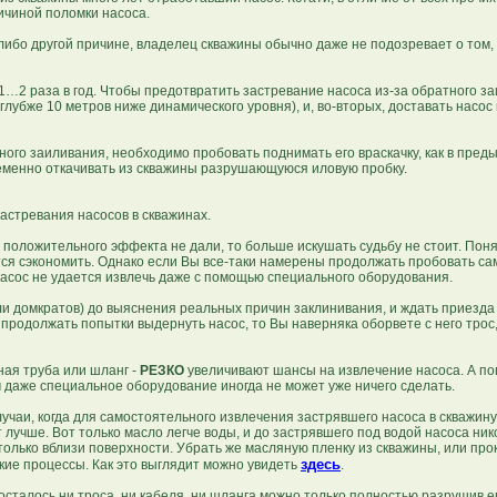
ичиной поломки насоса.
либо другой причине, владелец скважины обычно даже не подозревает о том, 
…2 раза в год. Чтобы предотвратить застревание насоса из-за обратного за
лубже 10 метров ниже динамического уровня), и, во-вторых, доставать насос
ого заиливания, необходимо пробовать поднимать его враскачку, как в пред
ременно откачивать из скважины разрушающуюся иловую пробку.
тревания насосов в скважинах.
ложительного эффекта не дали, то больше искушать судьбу не стоит. Поня
тся сэкономить. Однако если Вы все-таки намерены продолжать пробовать са
асос не удается извлечь даже с помощью специального оборудования.
и домкратов) до выяснения реальных причин заклинивания, и ждать приезда
одолжать попытки выдернуть насос, то Вы наверняка оборвете с него трос, 
ная труба или шланг -
РЕЗКО
увеличивают шансы на извлечение насоса. А по
 даже специальное оборудование иногда не может уже ничего сделать.
чаи, когда для самостоятельного извлечения застрявшего насоса в скважину
 лучше. Вот только масло легче воды, и до застрявшего под водой насоса ник
 только вблизи поверхности. Убрать же масляную пленку из скважины, или про
здесь
кие процессы. Как это выглядит можно увидеть
.
осталось ни троса, ни кабеля, ни шланга можно только полностью разрушив 