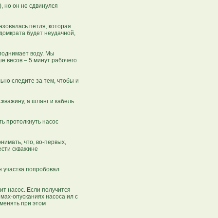
, но он не сдвинулся
азовалась петля, которая
 домкрата будет неудачной,
 поднимает воду. Мы
е весов – 5 минут рабочего
льно следите за тем, чтобы и
скважину, а шланг и кабель
ть протолкнуть насос
нимать, что, во-первых,
ести скважине
ин участка попробовал
ит насос. Если получится
емах-опусканиях насоса ил с
именять при этом