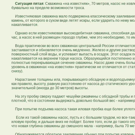
Ситуация пятая
: Скважина «на известняк», 70 метров, насос не изв
буквально на пределе возможности троса.
Известняковая скважина мало подвержена классическому заиливанию,
камень, от которого в сухом виде летят искры, если ударить по нему м
накапливается.
Однако если известняковая высокодебитная скважина, способная дава
час, а насос в ней размещен гораздо глубже, чем это необходимо, то
Вода практически во всех скважинах центральной России отличается
застаивается и обновляется очень медленно. Железо и другие раство
поверхностный слой воды, и успевают выпасть в осадок. Этот осадок 
накапливается на верхнем торце насоса. Образующийся постепенно ил
полностью перекрывающая сечение скважины. Насос даже очень большо
уровень в скважинах «на известняк» практически не отличается от ста
снизу).
Нарастание толщины ила, покрывающего обсадную и водоподъемную труб
как правило, высоту, равную расстоянию от насоса до статического ур
значительной (иногда до 30 метров) высоты.
На эту пробку сверху падают чешуйки ржавчины с обсадной трубы и п
плотной, что в состоянии выдержать довольно большой вес - наприме
При попытке подъема насоса такая иловая пробка еще более уплотня
Если из такой скважины насос, пусть и с большим трудом, но все-таки
иловую пробку, и дальше вниз не пойдет. Более того, если до такого о
что новая глубина скважины до смешного мала - например, была 70 мет
Обнаруживается обратное заиливание обычно при попытке извлечь из 