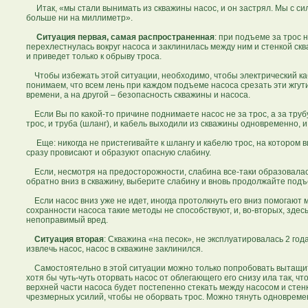
Итак, «мы стали вынимать из скважины насос, и он застрял. Мы с сило
больше ни на миллиметр».
Ситуация первая, самая распространенная
: при подъеме за трос 
перехлестнулась вокруг насоса и заклинилась между ним и стенкой ск
и приведет только к обрыву троса.
Чтобы избежать этой ситуации, необходимо, чтобы электрический кабе
понимаем, что всем лень при каждом подъеме насоса срезать эти жгут
времени, а на другой – безопасность скважины и насоса.
Если Вы по какой-то причине поднимаете насос не за трос, а за трубу, 
трос, и труба (шланг), и кабель выходили из скважины одновременно, 
Еще: никогда не пристегивайте к шлангу и кабелю трос, на котором ви
сразу провисают и образуют опасную слабину.
Если, несмотря на предосторожности, слабина все-таки образовалась, 
обратно вниз в скважину, выберите слабину и вновь продолжайте под
Если насос вниз уже не идет, иногда протолкнуть его вниз помогают 
сохранности насоса такие методы не способствуют, и, во-вторых, зде
непоправимый вред.
Ситуация вторая
: Скважина «на песок», не эксплуатировалась 2 го
извлечь насос, насос в скважине заклинился.
Самостоятельно в этой ситуации можно только попробовать вытащить 
хотя бы чуть-чуть оторвать насос от облегающего его снизу ила так, 
верхней части насоса будет постепенно стекать между насосом и стенк
чрезмерных усилий, чтобы не оборвать трос. Можно тянуть одновремен