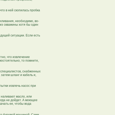
что в ней скопилась пробка
иливания, необходимо, во-
 из скважины хотя бы один
ыдущей ситуации. Если есть
тно, что извлечение
мостоятельно, то помните,
 специалистов, снабженных
затем шланг и кабель и,
пытки извлечь насос при
 наливают масло, или
огда не дойдет. А моющее
качать ее, чтобы вода
его буровой машиной. Сами