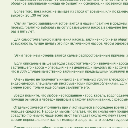
обратное заиливание никогда не бывает ни основной, ни косвенной пр
Более того, пока насос не выйдет из строя от времени, или по какой-
высотой 20...30 метров.
Случаи такого заиливания встречаются в нашей практике в среднем 1
первых, грамотно выбирать высоту размещения насоса в скважине (не г
раз в пять лет.
Для самостоятельного извлечения насоса, заклиненного из-за обратн
возможность, лучше делать это при включенном насосе, чтобы однов
Этим перечнем исчерпываются самые распространенные причины зас
Если описанные выше методы самостоятельного извлечения насоса по
застрявшего насоса – операция не из дешевых, и каждому из нас хоче
что в 30% случаев качественно заклиненный предыдущими усилиями н
Очень важно не применять никаких значительных усилий (лебедок ил
видеокамерой, специальным инструментом и приспособлениями. Если пр
скорее всего, только еще больше заклините его.
Всегда помните, что любое неоторванное - трос, кабель, водоподъем
помощи рычагов и лебедок приводит к такому заклиниванию, с которым
Отдельно хочется упомянуть про участившиеся в последнее время слу
моющее средство. Народная мысль полагает, что по скользкому пойдет
средство (почему-то чаще всего льют Fairy) дает скользкую пену также
совсем перестала пениться от моющего средства - это весьма трудоем
Гарантированно убрать насос, от которого на поверхности земли не 