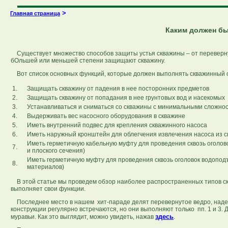
>
Главная страница
Каким должен быт
Существует множество способов защиты устья скважины – от перевернут
бОльшей или меньшей степени защищают скважину.
Вот список основных функций, которые должен выполнять скважинный о
1.
Защищать скважину от падения в нее посторонних предметов
2.
Защищать скважину от попадания в нее грунтовых вод и насекомых
3.
Устанавливаться и сниматься со скважины с минимальными сложно
4.
Выдерживать вес насосного оборудования в скважине
5.
Иметь внутренний подвес для крепления скважинного насоса
6.
Иметь наружный кронштейн для облегчения извлечения насоса из с
Иметь герметичную кабельную муфту для проведения сквозь оголовок
7.
и плоского сечения)
Иметь герметичную муфту для проведения сквозь оголовок водопод
8.
материалов)
В этой статье мы проведем обзор наиболее распространенных типов скв
выполняет свои функции.
Последнее место в нашем хит-параде делят перевернутое ведро, надето
конструкции регулярно встречаются, но они выполняют только пп. 1 и 3. 
здесь
муравьи. Как это выглядит, можно увидеть, нажав
.