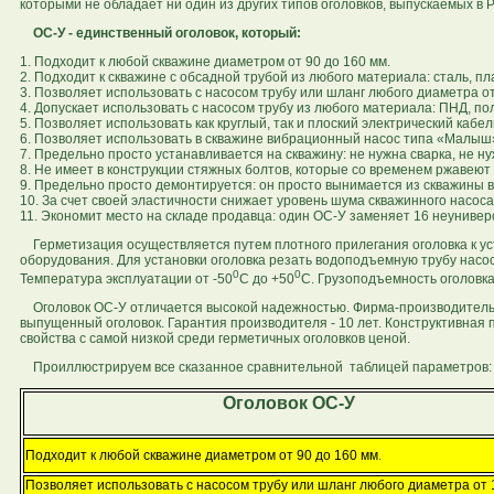
которыми не обладает ни один из других типов оголовков, выпускаемых в Р
ОС-У - единственный оголовок, который:
1. Подходит к любой скважине диаметром от 90 до 160 мм.
2. Подходит к скважине с обсадной трубой из любого материала: сталь, п
3. Позволяет использовать с насосом трубу или шланг любого диаметра от
4. Допускает использовать с насосом трубу из любого материала: ПНД, по
5. Позволяет использовать как круглый, так и плоский электрический кабе
6. Позволяет использовать в скважине вибрационный насос типа «Малыш
7. Предельно просто устанавливается на скважину: не нужна сварка, не 
8. Не имеет в конструкции стяжных болтов, которые со временем ржавеют 
9. Предельно просто демонтируется: он просто вынимается из скважины 
10. За счет своей эластичности снижает уровень шума скважинного насоса в 
11. Экономит место на складе продавца: один ОС-У заменяет 16 неунивер
Герметизация осуществляется путем плотного прилегания оголовка к уст
оборудования. Для установки оголовка резать водоподъемную трубу насоса 
0
0
Температура эксплуатации от -50
С до +50
С. Грузоподъемность оголовка -
Оголовок ОС-У отличается высокой надежностью. Фирма-производитель г
выпущенный оголовок. Гарантия производителя - 10 лет. Конструктивная 
свойства с самой низкой среди герметичных оголовков ценой.
Проиллюстрируем все сказанное сравнительной таблицей параметров:
Оголовок ОС-У
Подходит к любой скважине диаметром от 90 до 160 мм
.
Позволяет использовать с насосом трубу или шланг любого диаметра от 