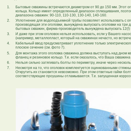
1.
Бытовые скважины встречаются диаметром от 90 до 150 мм. Этот о
кольца. Кольцо имеет определенный диапазон сплющивания, поэтом
диапазона скважин: 90-110, 110-130, 130-140, 140-160.
2.
Уплотнение для водоподъемной трубы позволяет использовать с ого
производящая эти оголовки, вынуждена выпускать оголовки на три диа
бытовых скважин, фирма-производитель вынуждена выпускать 12(!)
3.
И даже при этом оголовок нельзя использовать, если у Вашего насос
(например, металлопласт, который на скважинах нечасто, но встреча
4.
Кабельный ввод предусматривает уплотнение только электрического 
плоское сечение (см. фото 7).
5.
Для монтажа этого оголовка скважина должна выступать над дном ке
фланец и резиновое кольцо. Т.е. если оказалось, что Ваша скважина 
6.
Нельзя сильно затягивать болты по периметру, иначе через неско
7.
Несмотря на то, что оголовок комплектуется оцинкованными стяжным
Открутить их становится невозможно. При этом ответные гайки бол
соответствующие проушины отламываются. Т.е. запущенная коррозия