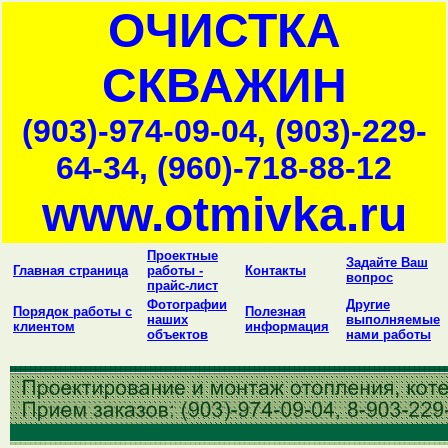
ОЧИСТКА
СКВАЖИН
(903)-974-09-04, (903)-229-
64-34, (960)-718-88-12
www.otmivka.ru
Проектные
Задайте Ваш
Главная страница
работы -
Контакты
вопрос
прайс-лист
Фотографии
Другие
Порядок работы с
Полезная
наших
выполняемые
клиентом
информация
объектов
нами работы