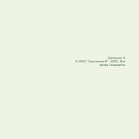
Santexnic ®
© ООО "Сантехник-Ф", 2005. Все
права защищены