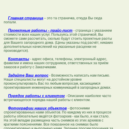
Главная
страница
– это та страничка, откуда Вы сюда
попали.
Проектные работы - прайс-лист
- страница с указанием
стоимости всех наших услуг. Пользуясь этой страничкой, Вы
сможете сами рассчитать, сколько будут стоить проектные раоты
для Вашего загородного дома. (Цены указаны под расчёт, никаких
дополнительных начислений на указанные расценки не
производится).
Контакты
- адрес офиса, телефоны, электронный адрес,
фамилии и имена наших сотрудников, ответственных за приём
заказов и работу с Заказчиками.
Задайте Ваш вопрос
- Возможность написать нам письмо.
Наши специалисты могут на достойном уровне
проконсультировать Вас по любым вопросам, касающимся
проектирования инженерных коммуникаций в загородных домах.
Порядок работы с клиентом
- Описание наиболее часто
встречающегося порядка нашей работы с клиентом.
Фотографии наших объектов
- фотоснимки
спроектированных нами объектов. По каждому из них в процессе
работы обязательно ведётся фотоархив - как было, и как стало.
На этой вкладке размещена часть снимков из этих архивов с
краткими пояснениями. Все показанное на снимках было
спроектировано и выполнено нами. Заранее просим прощения за