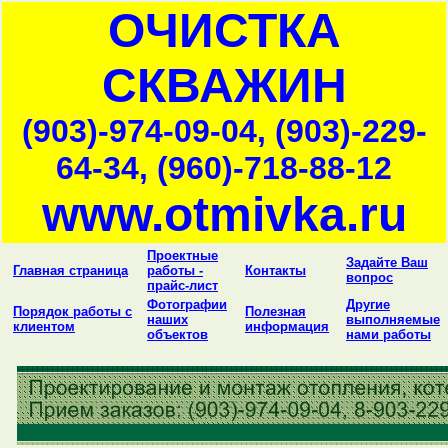
ОЧИСТКА
СКВАЖИН
(903)-974-09-04, (903)-229-
64-34, (960)-718-88-12
www.otmivka.ru
Проектные
Задайте Ваш
Главная страница
работы -
Контакты
вопрос
прайс-лист
Фотографии
Другие
Порядок работы с
Полезная
наших
выполняемые
клиентом
информация
объектов
нами работы