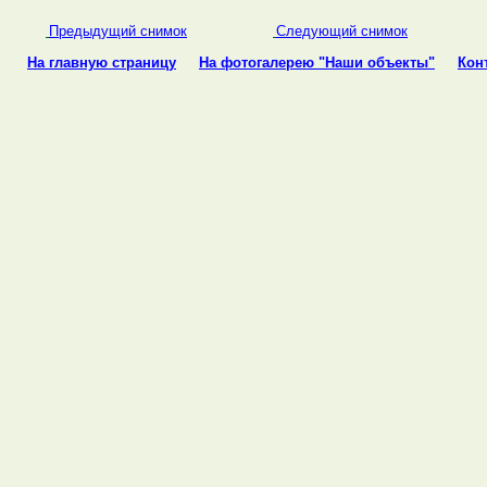
Предыдущий снимок
Cледующий снимок
На главную страницу
На фотогалерею "Наши объекты"
Кон