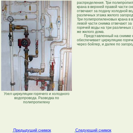
распределения. Три полипропи
крана в верхней правой части с
отвечают за подачу холодной во
различных этажа жилого загород
Три полипропиленовых крана в 
левой части снимка отвечают за
горячей воды на три различных 
же жилого дома.
Представленный на снимке 
обеспечивает циркуляцию горяч
через бойлер, и далее по загоро
Узел циркуляции горячего и холодного
водопровода. Разводка по
полипропилену
Предыдущий снимок
Cледующий снимок