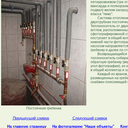
пятиуровневом (три эт
мансарда и полнораз
подвал) жилом загоро
класса "люкс".
Система отоплени
двухтрубная постоячн
Теплоноситель от двух
котлов, расположенны
сфотографировнной с
поступает в общий кол
нижней части фотогра
насосом направляется
гребенку и далее по с
Возвращающийся со
теплоноситель собира
обратную гребенку (в
угол фотографии), из 
в общий коллектор и з
Каждый из кранов,
размещенных на гребе
снабжен поясняющей 
Постоячная гребенка
Предыдущий снимок
Cледующий снимок
На главную страницу
На фотогалерею "Наши объекты"
Кон