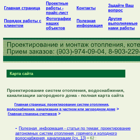
Проектные
Задайте Ваш
Главная страница
работы -
Контакты
вопрос
прайс-лист
Фотографии
Другие
Порядок работы с
Полезная
наших
выполняемые
клиентом
информация
объектов
нами работы
Карта сайта
Проектирование систем отопления, водоснабжения,
канализации загородного дома - полная карта сайта
Главная страница: проектирование систем отопления,
>
водоснабжения, канализации в частном или загородном доме
>
Главная страница счетчиков
-
Полезная информация - статьи по темам: проектирование
автономных систем отопления, горячего и холодного
водоснабжения, канализации (сч. 13)
= 62
: